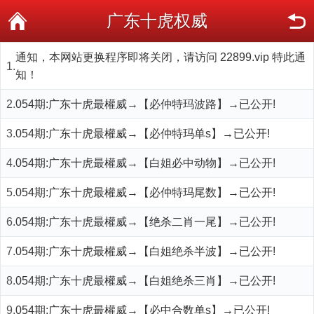
广东十虎权威
通知，本网站更换程序即将关闭，请访问 22899.vip 特此通
1.
知！
2.
054期:广东十虎最權威→【必仲特玛波路】→已公开!
3.
054期:广东十虎最權威→【必仲特玛单s】→已公开!
4.
054期:广东十虎最權威→【白姐必中动物】→已公开!
5.
054期:广东十虎最權威→【必仲特玛尾数】→已公开!
6.
054期:广东十虎最權威→【绝杀二肖一尾】→已公开!
7.
054期:广东十虎最權威→【白姐绝杀半波】→已公开!
8.
054期:广东十虎最權威→【白姐绝杀三肖】→已公开!
9.
054期:广东十虎最權威→【必中合数单s】→已公开!