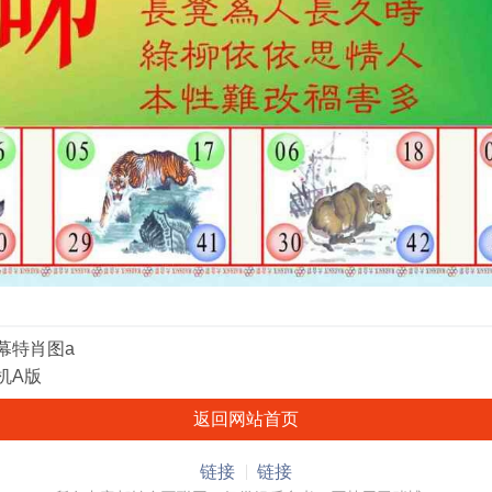
幕特肖图a
机A版
返回网站首页
链接
链接