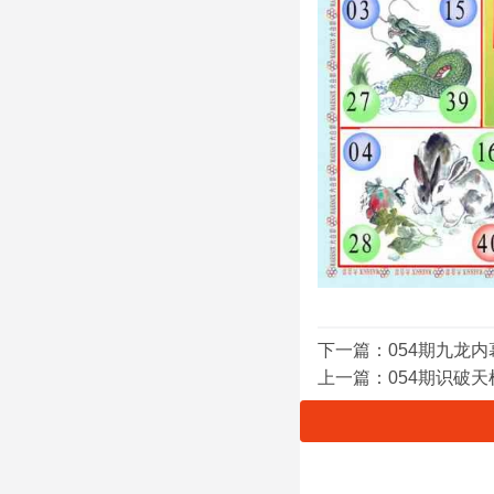
下一篇：
054期九龙内
上一篇：
054期识破天