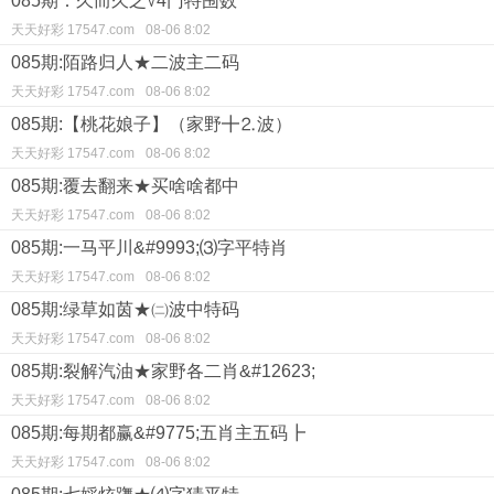
085期：久而久之√4门特围数
天天好彩 17547.com
08-06 8:02
085期:陌路归人★二波主二码
天天好彩 17547.com
08-06 8:02
085期:【桃花娘子】（家野╋⒉波）
天天好彩 17547.com
08-06 8:02
085期:覆去翻来★买啥啥都中
天天好彩 17547.com
08-06 8:02
085期:一马平川&#9993;⑶字平特肖
天天好彩 17547.com
08-06 8:02
085期:绿草如茵★㈡波中特码
天天好彩 17547.com
08-06 8:02
085期:裂解汽油★家野各二肖&#12623;
天天好彩 17547.com
08-06 8:02
085期:每期都赢&#9775;五肖主五码┣
天天好彩 17547.com
08-06 8:02