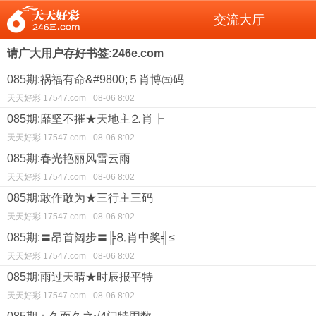
交流大厅
请广大用户存好书签:246e.com
085期:祸福有命&#9800;５肖博㈤码
天天好彩 17547.com
08-06 8:02
085期:靡坚不摧★天地主⒉肖┣
天天好彩 17547.com
08-06 8:02
085期:春光艳丽风雷云雨
天天好彩 17547.com
08-06 8:02
085期:敢作敢为★三行主三码
天天好彩 17547.com
08-06 8:02
085期:〓昂首阔步〓╠⒏肖中奖╣≤
天天好彩 17547.com
08-06 8:02
085期:雨过天晴★时辰报平特
天天好彩 17547.com
08-06 8:02